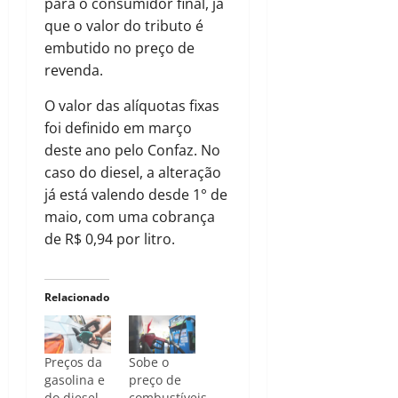
para o consumidor final, já
que o valor do tributo é
embutido no preço de
revenda.
O valor das alíquotas fixas
foi definido em março
deste ano pelo Confaz. No
caso do diesel, a alteração
já está valendo desde 1° de
maio, com uma cobrança
de R$ 0,94 por litro.
Relacionado
Preços da
Sobe o
gasolina e
preço de
do diesel
combustíveis