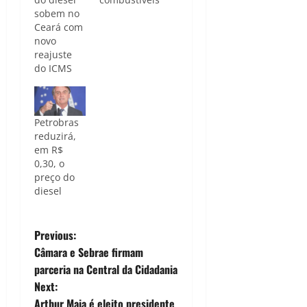
sobem no
Ceará com
novo
reajuste
do ICMS
Petrobras
reduzirá,
em R$
0,30, o
preço do
diesel
P
Previous:
Câmara e Sebrae firmam
o
parceria na Central da Cidadania
Next:
s
Arthur Maia é eleito presidente