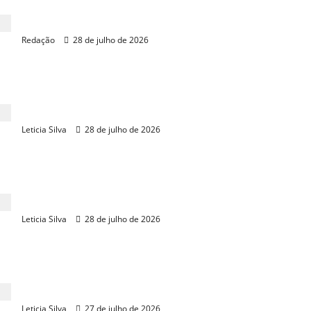
BSPAR promove evento de premiação do mercado
imobiliário
Redação
28 de julho de 2026
Grande Fortaleza registra 2ª maior prévia da
inflação do País em 2026
Leticia Silva
28 de julho de 2026
Fortaleza promove teste gratuito de
amortecedores no dia 31 de julho
Leticia Silva
28 de julho de 2026
Bairro planejado em Aquiraz conecta câmeras ao
sistema de segurança estadual
Leticia Silva
27 de julho de 2026