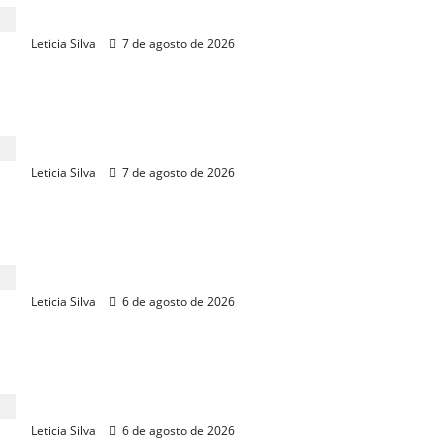
desempenho em julho
Leticia Silva
7 de agosto de 2026
Conta de luz no Ceará pode cair 5% a partir de
setembro
Leticia Silva
7 de agosto de 2026
Endividamento das famílias atinge recorde de 82%
em julho, aponta CNC
Leticia Silva
6 de agosto de 2026
Minha Casa, Minha Vida impulsiona, em
Fortaleza, recorde de vendas imobiliárias
Leticia Silva
6 de agosto de 2026