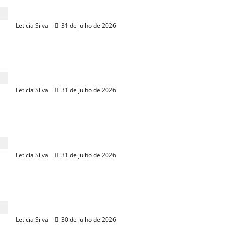
Gasolina com 32% de etanol chega aos postos
neste sábado, 1º
Leticia Silva
31 de julho de 2026
Metro quadrado de luxo em Fortaleza custa 6
vezes mais que o popular
Leticia Silva
31 de julho de 2026
Ceará assume vice-liderança do mercado de carros
de luxo no Nordeste
Leticia Silva
31 de julho de 2026
Ceasa-CE movimenta R$ 2,8 bilhões e lidera
crescimento no Nordeste
Leticia Silva
30 de julho de 2026