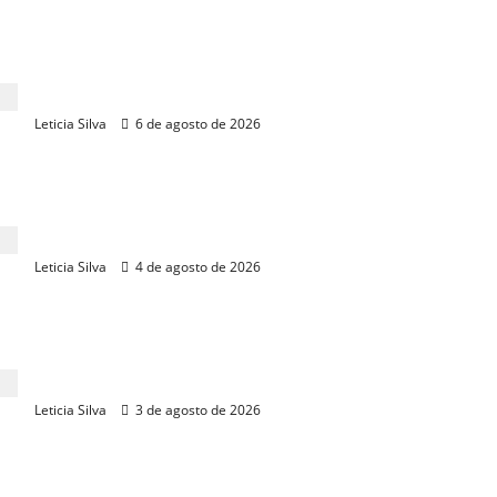
Fiec e Sebrae abrem pré-inscrições para programa
de exportação
Leticia Silva
6 de agosto de 2026
Empresa cearense fatura R$ 500 milhões
construindo galpões para gigantes do varejo
Leticia Silva
4 de agosto de 2026
Copom inicia 5º reunião do ano sob expectativa de
novo corte nos juros
Leticia Silva
3 de agosto de 2026