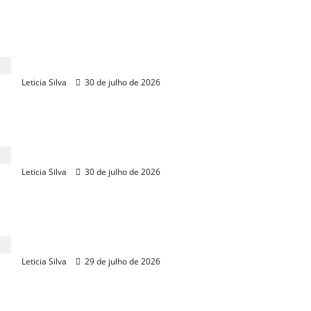
Desemprego cai para 5,4%, menor nível para 2º
trimestre desde 2012
Leticia Silva
30 de julho de 2026
Novo SUV híbrido 4×4 da Jetour desembarca em
Fortaleza
Leticia Silva
30 de julho de 2026
Insegurança impulsiona recorde de carros
blindados e imigração para os EUA
Leticia Silva
29 de julho de 2026