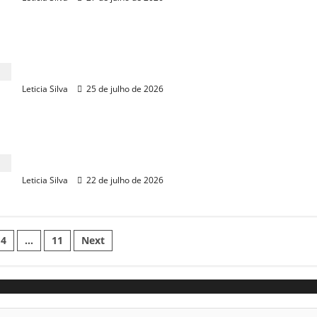
Fortaleza é a 4ª cidade do Brasil com mais
oportunidades de trabalho, diz LinkedIn
Leticia Silva
25 de julho de 2026
GM eleva projeção de lucro para US$ 16 bilhões
puxada por SUVs e picapes
Leticia Silva
22 de julho de 2026
ção
4
…
11
Next