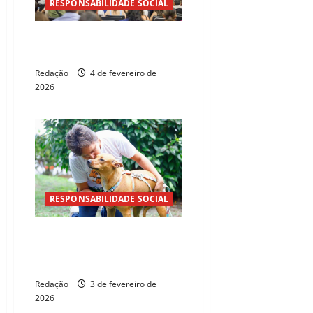
RESPONSABILIDADE SOCIAL
Cagece recebe selo “Parceiro
da Justiça” do TJCE
Redação
4 de fevereiro de
2026
RESPONSABILIDADE SOCIAL
Ações educativas combatem
violência contra animais entre
jovens
Redação
3 de fevereiro de
2026