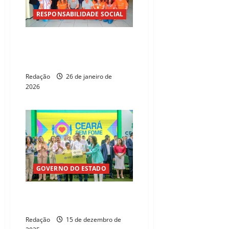
RESPONSABILIDADE SOCIAL
ArcelorMittal promove
qualificação gratuita para 30
moradores de Caucaia
Redação
26 de janeiro de
2026
GOVERNO DO ESTADO
Ceará recebe Prêmio Brasil
Sem Fome
Redação
15 de dezembro de