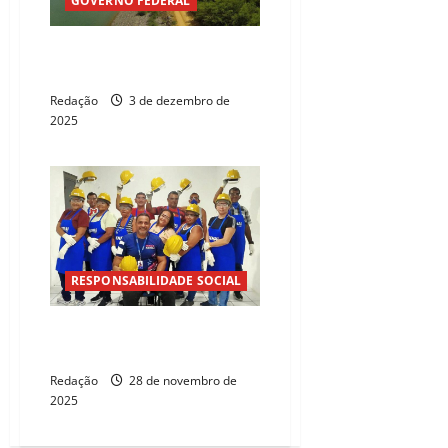
GOVERNO FEDERAL
Água da Transposição não vai
para o TikTok, diz Lula
Redação
3 de dezembro de
2025
RESPONSABILIDADE SOCIAL
Obra Lumen lança selo de
responsabilidade social
Redação
28 de novembro de
2025