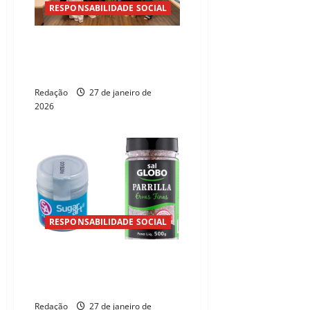
RESPONSABILIDADE SOCIAL
IEL Ceará capacita lideranças da
Centerlab em programa focado
em produtividade
Redação
27 de janeiro de
2026
RESPONSABILIDADE SOCIAL
Anvisa suspende venda de sal
grosso e pós para decoração
por riscos à saúde
Redação
27 de janeiro de