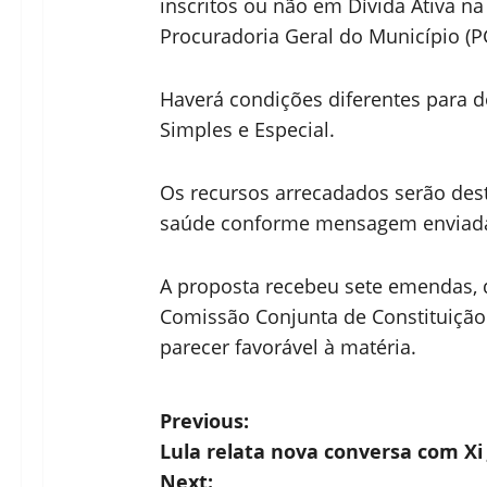
inscritos ou não em Dívida Ativa na
Procuradoria Geral do Município (
Haverá condições diferentes para do
Simples e Especial.
Os recursos arrecadados serão des
saúde conforme mensagem enviada 
A proposta recebeu sete emendas, 
Comissão Conjunta de Constituiçã
parecer favorável à matéria.
P
Previous:
Lula relata nova conversa com Xi
o
Next: