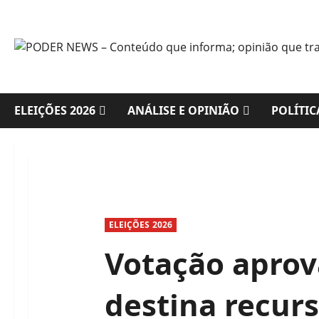
Skip
to
content
ELEIÇÕES 2026
ANÁLISE E OPINIÃO
POLÍTIC
ELEIÇÕES 2026
Votação aprov
destina recur