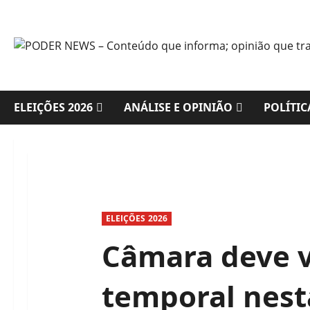
Skip
to
content
ELEIÇÕES 2026
ANÁLISE E OPINIÃO
POLÍTIC
ELEIÇÕES 2026
Câmara deve 
temporal nesta