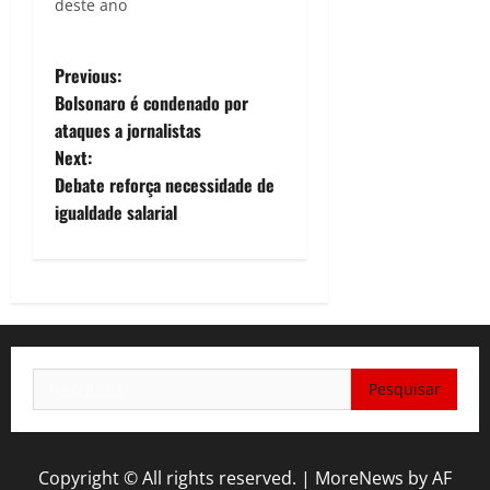
deste ano
P
Previous:
Bolsonaro é condenado por
o
ataques a jornalistas
Next:
s
Debate reforça necessidade de
t
igualdade salarial
n
a
v
Pesquisar
i
por:
g
Copyright © All rights reserved.
|
MoreNews
by AF