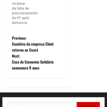
reclama
da falta de
posicionamento
do PT após
denúncia
P
Previous:
Comitiva da empresa Chint
o
retorna ao Ceará
Next:
s
Casa da Economia Solidária
t
comemora 9 anos
n
a
v
Pesquisar