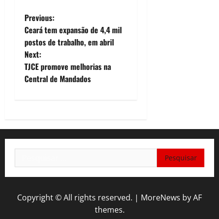
P
Previous:
Ceará tem expansão de 4,4 mil
o
postos de trabalho, em abril
Next:
s
TJCE promove melhorias na
t
Central de Mandados
n
a
v
Pesquisar
i
por:
g
Copyright © All rights reserved.
|
MoreNews
by AF
a
themes.