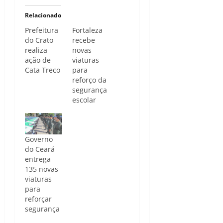
Relacionado
Prefeitura
Fortaleza
do Crato
recebe
realiza
novas
ação de
viaturas
Cata Treco
para
reforço da
segurança
escolar
Governo
do Ceará
entrega
135 novas
viaturas
para
reforçar
segurança