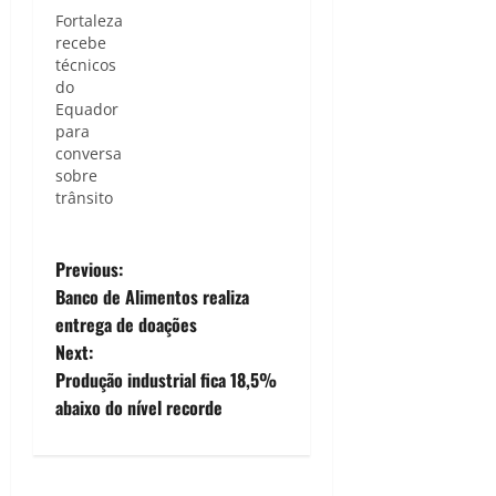
Fortaleza
recebe
técnicos
do
Equador
para
conversa
sobre
trânsito
P
Previous:
Banco de Alimentos realiza
o
entrega de doações
Next:
s
Produção industrial fica 18,5%
t
abaixo do nível recorde
n