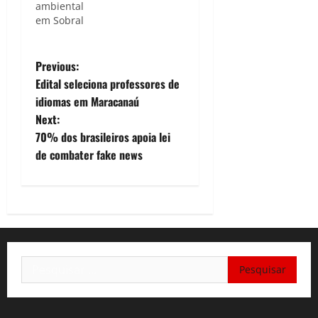
ambiental
em Sobral
P
Previous:
Edital seleciona professores de
o
idiomas em Maracanaú
Next:
s
70% dos brasileiros apoia lei
t
de combater fake news
n
a
v
Pesquisar
i
por:
g