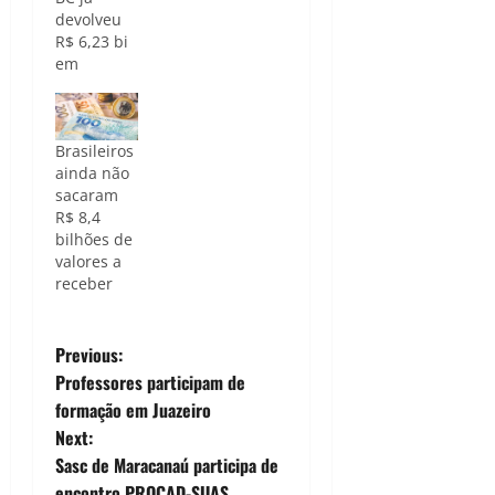
devolveu
R$ 6,23 bi
em
recursos
esquecidos/
Divulgação
Brasileiros
Os
ainda não
brasileiros
sacaram
ainda não
R$ 8,4
sacaram
bilhões de
R$ 7,79
valores a
bilhões em
receber
recursos
esquecidos
no sistema
P
financeiro
Previous:
até o fim
Professores participam de
o
de
formação em Juazeiro
fevereiro,
Next:
de acordo
s
com dados
Sasc de Maracanaú participa de
do Banco
encontro PROCAD-SUAS