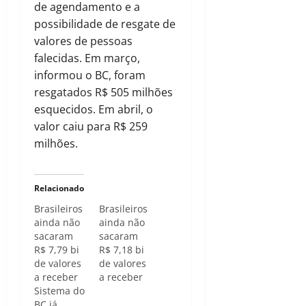
de agendamento e a
possibilidade de resgate de
valores de pessoas
falecidas. Em março,
informou o BC, foram
resgatados R$ 505 milhões
esquecidos. Em abril, o
valor caiu para R$ 259
milhões.
Relacionado
Brasileiros
Brasileiros
ainda não
ainda não
sacaram
sacaram
R$ 7,79 bi
R$ 7,18 bi
de valores
de valores
a receber
a receber
Sistema do
BC já