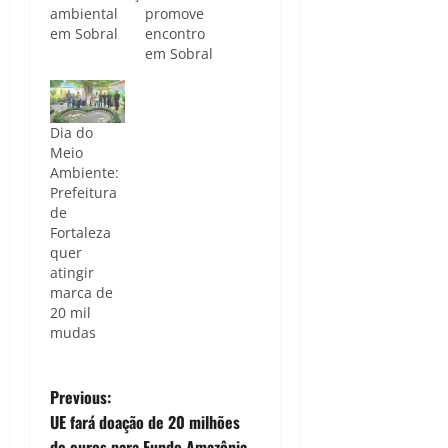
ambiental
promove
em Sobral
encontro
em Sobral
Dia do
Meio
Ambiente:
Prefeitura
de
Fortaleza
quer
atingir
marca de
20 mil
mudas
P
Previous:
UE fará doação de 20 milhões
o
de euros para Fundo Amazônia