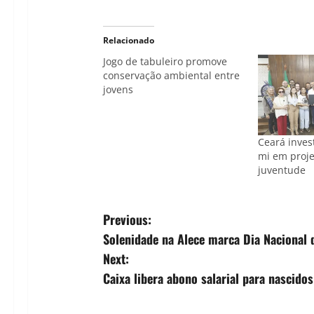
Relacionado
Jogo de tabuleiro promove
conservação ambiental entre
jovens
Ceará inves
mi em proje
juventude
P
Previous:
Solenidade na Alece marca Dia Nacional 
o
Next:
s
Caixa libera abono salarial para nascid
t