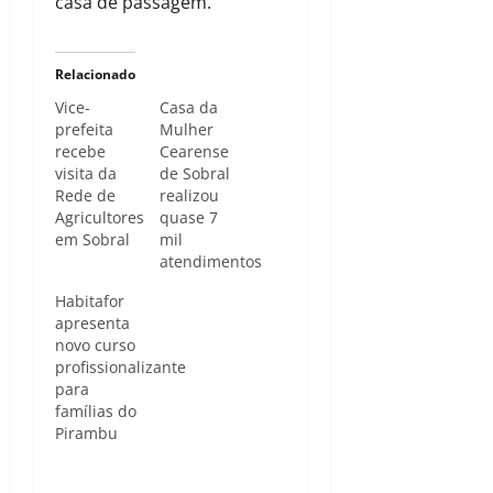
casa de passagem.
Relacionado
Vice-
Casa da
prefeita
Mulher
recebe
Cearense
visita da
de Sobral
Rede de
realizou
Agricultores
quase 7
em Sobral
mil
atendimentos
Habitafor
apresenta
novo curso
profissionalizante
para
famílias do
Pirambu