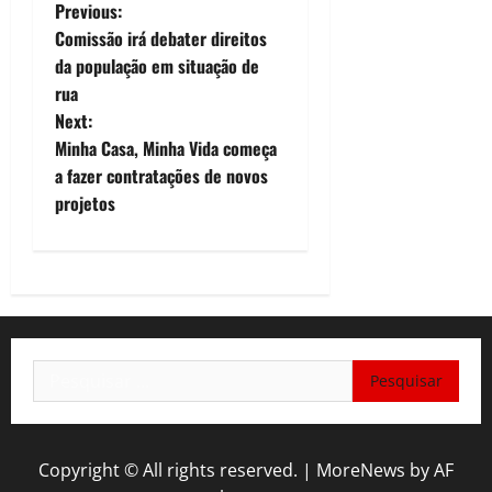
P
Previous:
Comissão irá debater direitos
o
da população em situação de
rua
s
Next:
t
Minha Casa, Minha Vida começa
a fazer contratações de novos
n
projetos
a
v
i
Pesquisar
g
por:
a
t
Copyright © All rights reserved.
|
MoreNews
by AF