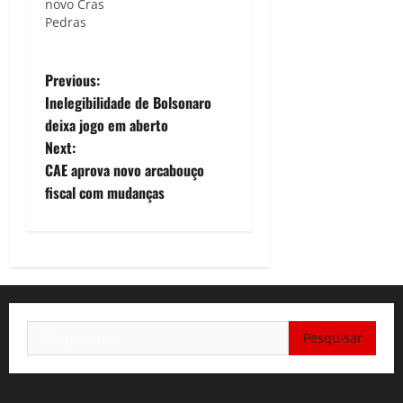
novo Cras
Pedras
P
Previous:
Inelegibilidade de Bolsonaro
o
deixa jogo em aberto
Next:
s
CAE aprova novo arcabouço
t
fiscal com mudanças
n
a
v
Pesquisar
i
por:
g