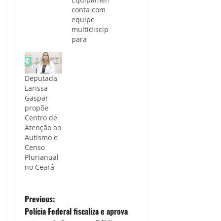
conta com
equipe
multidisciplinar
para
atender
crianças
com
Deputada
autismo e
Larissa
seus
Gaspar
familiares
propõe
/
Centro de
Divulgação
Atenção ao
A
Autismo e
Prefeitura
Censo
de
Plurianual
Canindé,
no Ceará
no norte
do estado,
conta com
P
uma rede
Previous:
de apoio
Polícia Federal fiscaliza e aprova
especializada