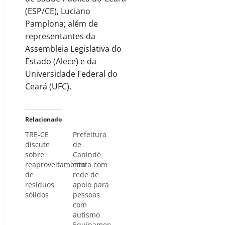
(ESP/CE), Luciano
Pamplona; além de
representantes da
Assembleia Legislativa do
Estado (Alece) e da
Universidade Federal do
Ceará (UFC).
Relacionado
TRE-CE
Prefeitura
discute
de
sobre
Canindé
reaproveitamento
conta com
de
rede de
resíduos
apoio para
sólidos
pessoas
com
autismo
Equipamento