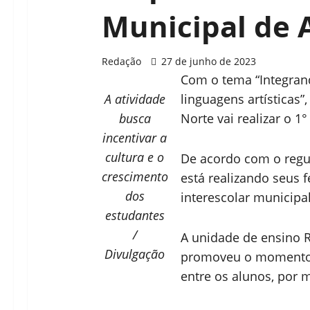
Municipal de 
Redação
27 de junho de 2023
Com o tema “Integrand
A atividade
linguagens artísticas”
busca
Norte vai realizar o 1°
incentivar a
cultura e o
De acordo com o regu
crescimento
está realizando seus f
dos
interescolar municipal
estudantes
/
A unidade de ensino R
Divulgação
promoveu o momento d
entre os alunos, por 