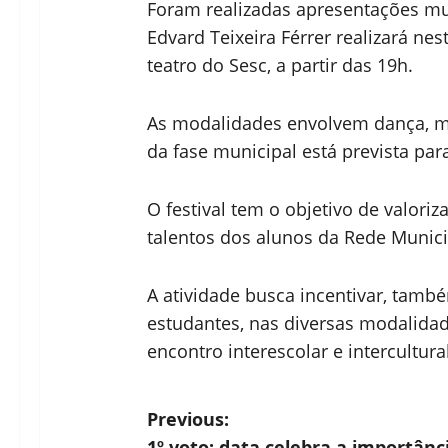
Foram realizadas apresentações musi
Edvard Teixeira Férrer realizará nes
teatro do Sesc, a partir das 19h.
As modalidades envolvem dança, músi
da fase municipal está prevista par
O festival tem o objetivo de valoriz
talentos dos alunos da Rede Munici
A atividade busca incentivar, també
estudantes, nas diversas modalidad
encontro interescolar e intercultural
P
Previous:
1º voto: data celebra a importânc