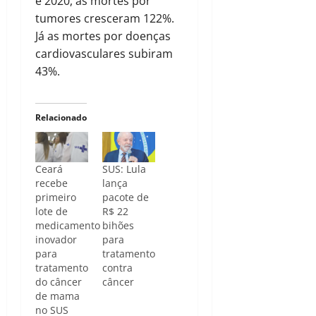
e 2020, as mortes por
tumores cresceram 122%.
Já as mortes por doenças
cardiovasculares subiram
43%.
Relacionado
Ceará
SUS: Lula
recebe
lança
primeiro
pacote de
lote de
R$ 22
medicamento
bihões
inovador
para
para
tratamento
tratamento
contra
do câncer
câncer
de mama
no SUS