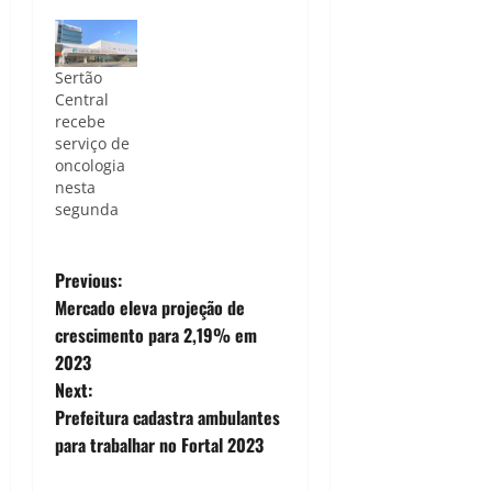
Sertão
Central
recebe
serviço de
oncologia
nesta
segunda
P
Previous:
Mercado eleva projeção de
o
crescimento para 2,19% em
2023
s
Next:
t
Prefeitura cadastra ambulantes
para trabalhar no Fortal 2023
n