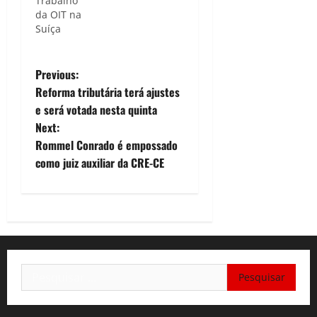
Trabalho
da OIT na
Suíça
P
Previous:
Reforma tributária terá ajustes
o
e será votada nesta quinta
Next:
s
Rommel Conrado é empossado
t
como juiz auxiliar da CRE-CE
n
a
v
Pesquisar
i
por: