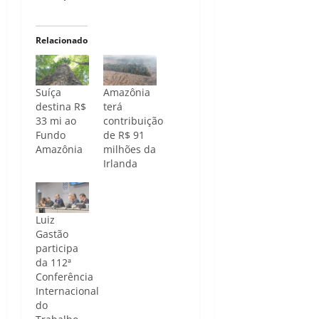
Relacionado
Suíça
Amazônia
destina R$
terá
33 mi ao
contribuição
Fundo
de R$ 91
Amazônia
milhões da
Irlanda
Luiz
Gastão
participa
da 112ª
Conferência
Internacional
do