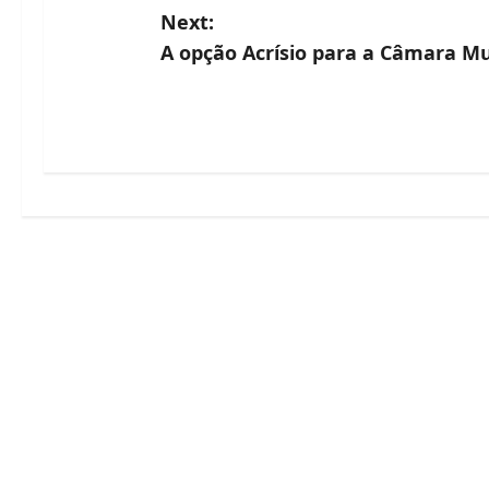
o
Next:
s
A opção Acrísio para a Câmara Mu
t
n
a
v
i
g
a
t
i