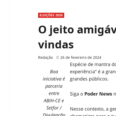
ELEIÇÕES 2026
O jeito amigáv
vindas
Redação
26 de fevereiro de 2024
Espécie de mantra do
Boa
experiência“ é a gran
iniciativa é
grandes públicos.
parceria
entre
Siga o
Poder News
ABIH-CE e
Setfor /
Nesse contexto, a ge
Divulgação