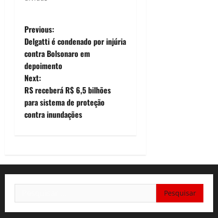
em média,
11,2% da
P
renda dos
Previous:
cearenses.
Delgatti é condenado por injúria
o
O
contra Bolsonaro em
percentual
depoimento
é o quarto
s
maior em
Next:
ranking
t
RS receberá R$ 6,5 bilhões
nacional,
para sistema de proteção
estando
n
contra inundações
atrás dos
estados do
a
Maranhão,
Alagoas e
v
Acre. Siga
o Poder
i
News no Instagram.
O…
Pesquisar
g
por:
a