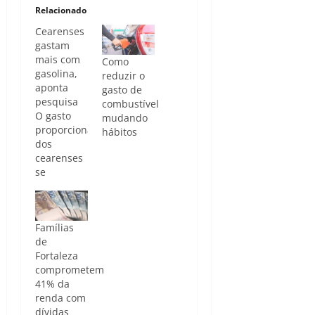
Relacionado
Cearenses
gastam
mais com
Como
gasolina,
reduzir o
aponta
gasto de
pesquisa
combustível
O gasto
mudando
proporcional
hábitos
dos
cearenses
se
aproxima
do dobro
da média
Famílias
nacional
de
(6,4%) /
Fortaleza
Foto/Agência
comprometem
Brasil O
41% da
gasto com
renda com
combustível
dívidas
compromete,