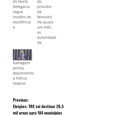
do Norte
do
Delegacia
presídio
segue
de
modelo de
Mossoró
excelência
Há quase
e
um mês,
sustentabilidade
as
/
autoridades
Divulgação/PF
de
Ceará A
segurança
Polícia
realizam
Federal do
buscas na
Ramagem
Ceará vai
região de
presta
inaugurar,
Mossoró.
depoimento
nesta
(Foto:
à Polícia
quarta-
Divulgação)
Federal
feira, 15,
A Polícia
sede da
Federal
Delegacia
divulgou
P
em
nesta
Previous:
Juazeiro
segunda-
Eleições: TRE vai destinar 26,5
o
do Norte,
feira (11)
mil urnas para 184 municípios
na Região
projeções