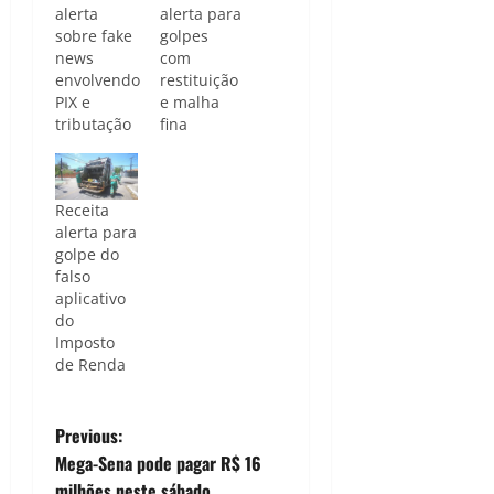
alerta
alerta para
sobre fake
golpes
news
com
envolvendo
restituição
PIX e
e malha
tributação
fina
Receita
alerta para
golpe do
falso
aplicativo
do
Imposto
de Renda
P
Previous:
Mega-Sena pode pagar R$ 16
o
milhões neste sábado