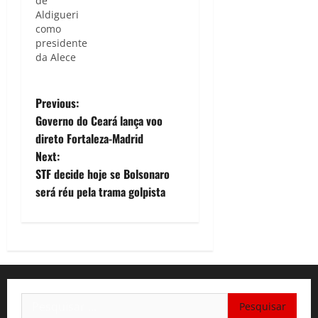
de
Aldigueri
como
presidente
da Alece
P
Previous:
Governo do Ceará lança voo
o
direto Fortaleza-Madrid
Next:
s
STF decide hoje se Bolsonaro
t
será réu pela trama golpista
n
a
v
Pesquisar
i