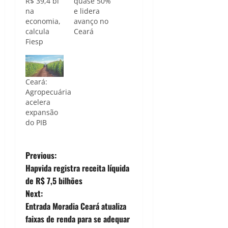
R$ 39,4 bi
quase 50%
na
e lidera
economia,
avanço no
calcula
Ceará
Fiesp
Ceará:
Agropecuária
acelera
expansão
do PIB
P
Previous:
Hapvida registra receita líquida
o
de R$ 7,5 bilhões
Next:
s
Entrada Moradia Ceará atualiza
t
faixas de renda para se adequar