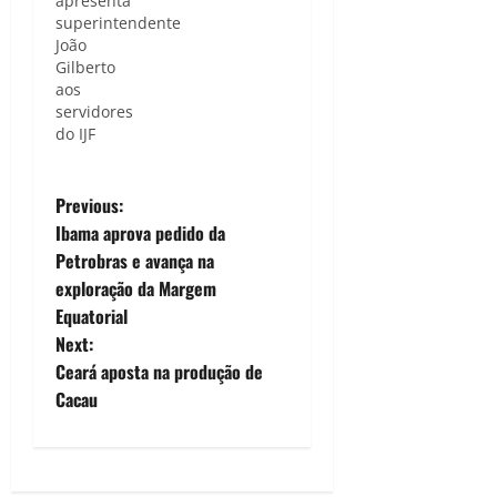
apresenta
superintendente
João
Gilberto
aos
servidores
do IJF
P
Previous:
Ibama aprova pedido da
o
Petrobras e avança na
exploração da Margem
s
Equatorial
t
Next:
Ceará aposta na produção de
n
Cacau
a
v