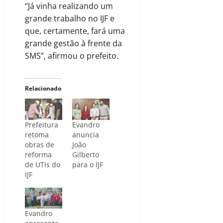
“Já vinha realizando um
grande trabalho no IJF e
que, certamente, fará uma
grande gestão à frente da
SMS”, afirmou o prefeito.
Relacionado
Prefeitura
Evandro
retoma
anuncia
obras de
João
reforma
Gilberto
de UTIs do
para o IJF
IJF
Evandro