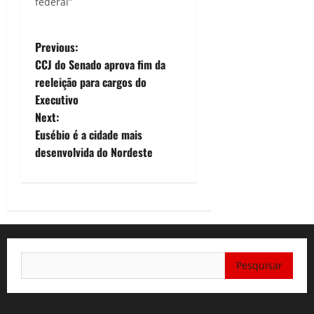
federal”
P
Previous:
CCJ do Senado aprova fim da
o
reeleição para cargos do
Executivo
s
Next:
t
Eusébio é a cidade mais
desenvolvida do Nordeste
n
a
v
i
Pesquisar
por:
g