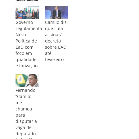
Governo
Camilo diz
regulamenta
que Lula
Nova
assinará
Política de
decreto
EaD com
sobre EAD
foco em
até
qualidade
fevereiro
e inovação
Fernando:
“Camilo
me
chamou
para
disputar a
vaga de
deputado