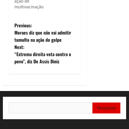
ação de
multivacinação
P
Previous:
Moraes diz que não vai admitir
o
tumulto na ação do golpe
Next:
s
“Extrema direita vota contra o
t
povo”, diz De Assis Diniz
n
a
v
Pesquisar
i
por:
g