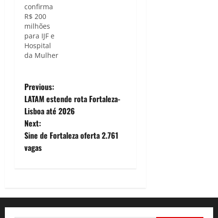
confirma
R$ 200
milhões
para IJF e
Hospital
da Mulher
P
Previous:
LATAM estende rota Fortaleza-
o
Lisboa até 2026
Next:
s
Sine de Fortaleza oferta 2.761
t
vagas
n
a
v