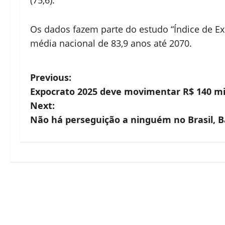
Os dados fazem parte do estudo “Índice de Ex
média nacional de 83,9 anos até 2070.
P
Previous:
Expocrato 2025 deve movimentar R$ 140 m
o
Next:
s
Não há perseguição a ninguém no Brasil, 
t
n
a
v