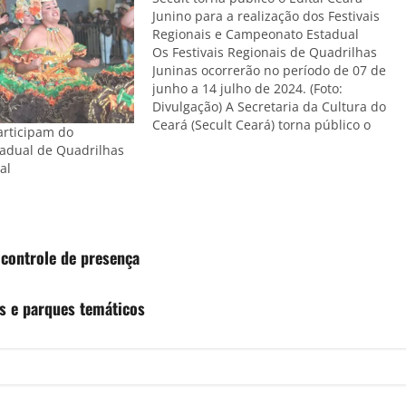
Junino para a realização dos Festivais
Regionais e Campeonato Estadual
Os Festivais Regionais de Quadrilhas
Juninas ocorrerão no período de 07 de
junho a 14 julho de 2024. (Foto:
Divulgação) A Secretaria da Cultura do
Ceará (Secult Ceará) torna público o
articipam do
processo de inscrição para o XXIV
adual de Quadrilhas
Edital Ceará Junino para os Festivais
al
Regionais e XIX Campeonato Estadual
Festejo Ceará…
controle de presença
es e parques temáticos