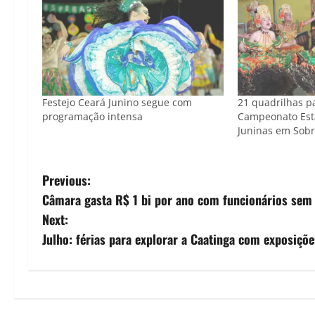
Festejo Ceará Junino segue com
21 quadrilhas p
programação intensa
Campeonato Est
Juninas em Sobr
P
Previous:
Câmara gasta R$ 1 bi por ano com funcionários sem 
o
Next:
s
Julho: férias para explorar a Caatinga com exposiçõ
t
n