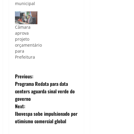
municipal
Câmara
aprova
projeto
orçamentário
para
Prefeitura
P
Previous:
Programa Redata para data
o
centers aguarda sinal verde do
governo
s
Next:
t
Ibovespa sobe impulsionado por
otimismo comercial global
n