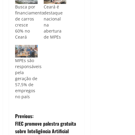
Busca por
Ceará é
financiamento
destaque
de carros
nacional
cresce
na
60% no
abertura
Ceará
de MPEs
MPEs são
responsáveis
pela
geração de
57,5% de
empregos
no país
P
Previous:
FIEC promove palestra gratuita
o
sobre Inteligência Artificial