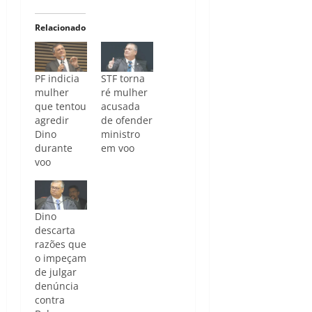
Relacionado
PF indicia
STF torna
mulher
ré mulher
que tentou
acusada
agredir
de ofender
Dino
ministro
durante
em voo
voo
Dino
descarta
razões que
o impeçam
de julgar
denúncia
contra