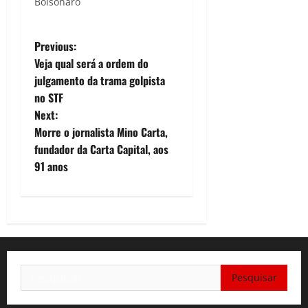
Bolsonaro
P
Previous:
Veja qual será a ordem do
o
julgamento da trama golpista
no STF
s
Next:
t
Morre o jornalista Mino Carta,
fundador da Carta Capital, aos
n
91 anos
a
v
i
Pesquisar
g
por: