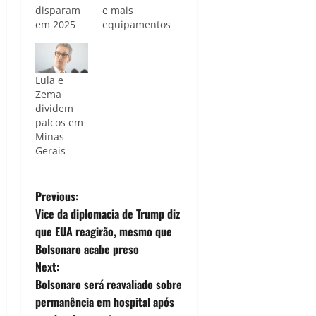
disparam
e mais
em 2025
equipamentos
Lula e
Zema
dividem
palcos em
Minas
Gerais
P
Previous:
Vice da diplomacia de Trump diz
o
que EUA reagirão, mesmo que
Bolsonaro acabe preso
s
Next:
t
Bolsonaro será reavaliado sobre
permanência em hospital após