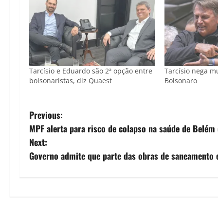
Tarcísio e Eduardo são 2ª opção entre
Tarcísio nega m
bolsonaristas, diz Quaest
Bolsonaro
P
Previous:
MPF alerta para risco de colapso na saúde de Belém
o
Next:
s
Governo admite que parte das obras de saneamento 
t
n