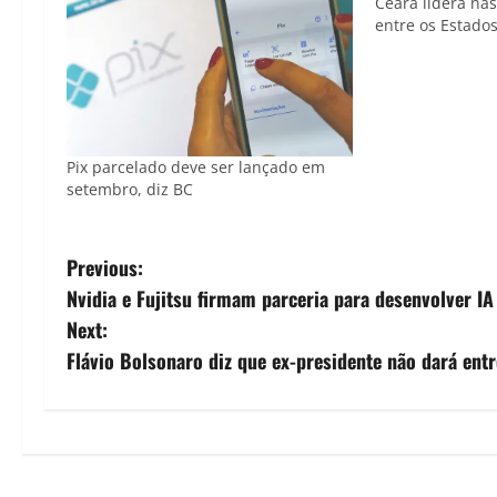
Ceará lidera nas
entre os Estado
Pix parcelado deve ser lançado em
setembro, diz BC
P
Previous:
Nvidia e Fujitsu firmam parceria para desenvolver IA
o
Next:
s
Flávio Bolsonaro diz que ex-presidente não dará entr
t
n