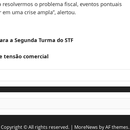
ão resolvermos o problema fiscal, eventos pontuais
 em uma crise ampla”, alertou.
 para a Segunda Turma do STF
e tensão comercial
Copyright © All rights reserved.
|
MoreNews
by AF themes.