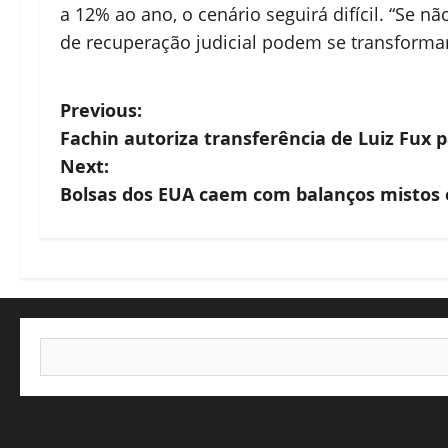
a 12% ao ano, o cenário seguirá difícil. “Se n
de recuperação judicial podem se transformar
P
Previous:
Fachin autoriza transferência de Luiz Fux
o
Next:
s
Bolsas dos EUA caem com balanços mistos 
t
n
a
Pesquisar
v
por:
i