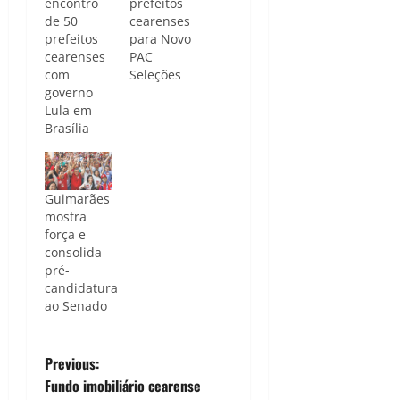
encontro
prefeitos
de 50
cearenses
prefeitos
para Novo
cearenses
PAC
com
Seleções
governo
Lula em
Brasília
Guimarães
mostra
força e
consolida
pré-
candidatura
ao Senado
P
Previous:
Fundo imobiliário cearense