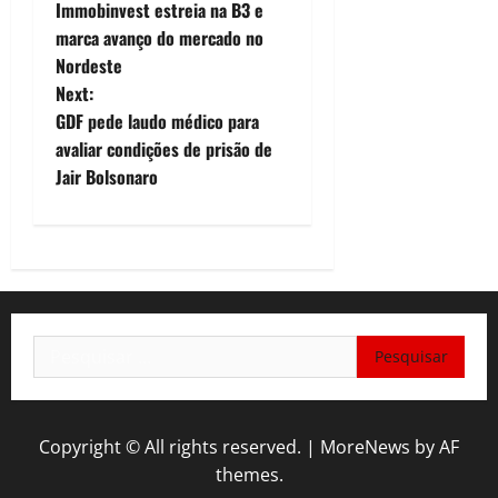
o
Immobinvest estreia na B3 e
marca avanço do mercado no
s
Nordeste
t
Next:
GDF pede laudo médico para
n
avaliar condições de prisão de
Jair Bolsonaro
a
v
i
g
Pesquisar
a
por:
t
Copyright © All rights reserved.
|
MoreNews
by AF
i
themes.