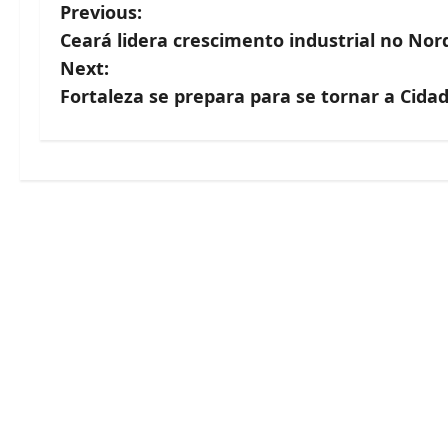
P
Previous:
Ceará lidera crescimento industrial no Nor
o
Next:
s
Fortaleza se prepara para se tornar a Cida
t
n
a
v
i
g
a
t