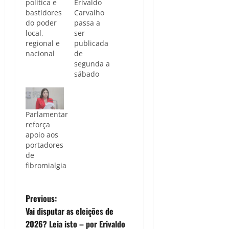
política e
Erivaldo
bastidores
Carvalho
do poder
passa a
local,
ser
regional e
publicada
nacional
de
segunda a
sábado
Parlamentar
reforça
apoio aos
portadores
de
fibromialgia
P
Previous:
Vai disputar as eleições de
o
2026? Leia isto – por Erivaldo