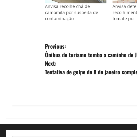
Anvisa recolhe chá de
Anvisa det
camomila por suspeita de
recolhimen
contaminação
tomate por 
P
Previous:
Ônibus de turismo tomba a caminho de Je
o
Next:
s
Tentativa de golpe de 8 de janeiro compl
t
n
a
v