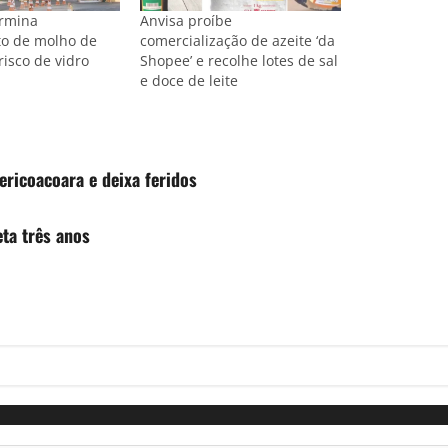
ermina
Anvisa proíbe
to de molho de
comercialização de azeite ‘da
risco de vidro
Shopee’ e recolhe lotes de sal
e doce de leite
ricoacoara e deixa feridos
eta três anos