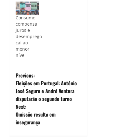
Consumo
compensa
juros e
desemprego
cai ao
menor
nível
P
Previous:
Eleições em Portugal: António
o
José Seguro e André Ventura
disputarão o segundo turno
s
Next:
t
Omissão resulta em
insegurança
n