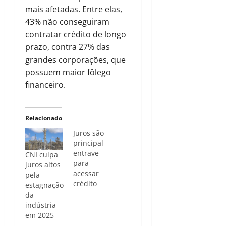
mais afetadas. Entre elas,
43% não conseguiram
contratar crédito de longo
prazo, contra 27% das
grandes corporações, que
possuem maior fôlego
financeiro.
Relacionado
Juros são
principal
entrave
CNI culpa
para
juros altos
acessar
pela
crédito
estagnação
da
indústria
em 2025