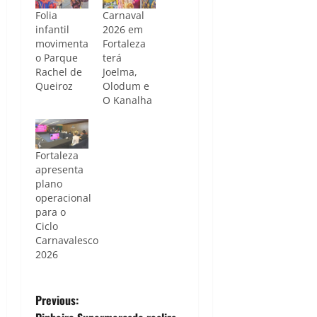
Folia
Carnaval
infantil
2026 em
movimenta
Fortaleza
o Parque
terá
Rachel de
Joelma,
Queiroz
Olodum e
O Kanalha
Fortaleza
apresenta
plano
operacional
para o
Ciclo
Carnavalesco
2026
P
Previous: