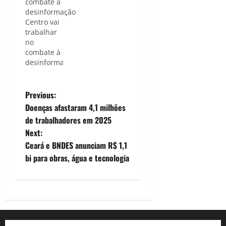
combate à
desinformação
Centro vai
trabalhar
no
combate à
desinformação
de cunho
eleitoral
P
nas redes
Previous:
sociais e
Doenças afastaram 4,1 milhões
aplicativos
o
de trabalhadores em 2025
de
Next:
mensagem
s
/
Ceará e BNDES anunciam R$ 1,1
Foto/Agência
t
bi para obras, água e tecnologia
Brasil O
Tribunal
n
Superior
Eleitoral
a
(TSE)
montou
v
para as