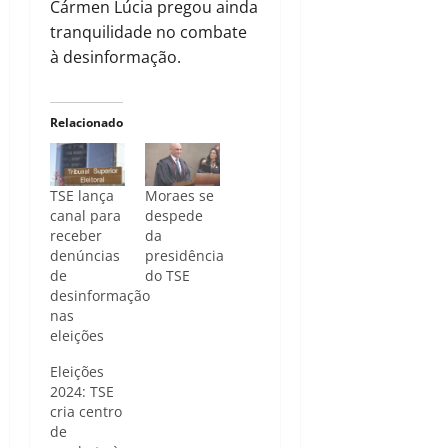
Cármen Lúcia pregou ainda
tranquilidade no combate
à desinformação.
Relacionado
TSE lança
Moraes se
canal para
despede
receber
da
denúncias
presidência
de
do TSE
desinformação
nas
eleições
Eleições
2024: TSE
cria centro
de