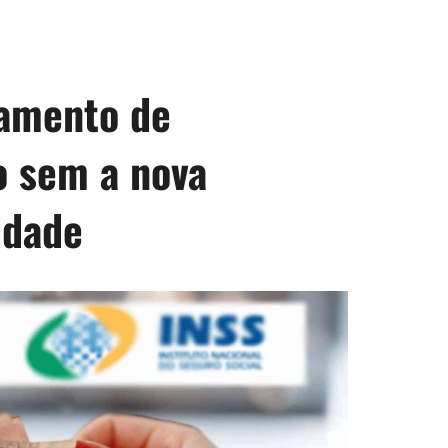
gamento de
 sem a nova
idade