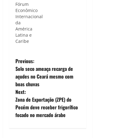
Fórum
Econômico
Internacional
da
América
Latina e
Caribe
P
Previous:
Solo seco ameaça recarga de
o
açudes no Ceará mesmo com
boas chuvas
s
Next:
t
Zona de Exportação (ZPE) do
Pecém deve receber frigorífico
n
focado no mercado árabe
a