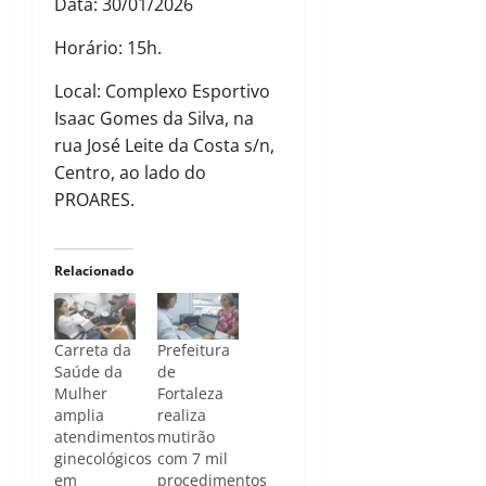
Data: 30/01/2026
Horário: 15h.
Local: Complexo Esportivo
Isaac Gomes da Silva, na
rua José Leite da Costa s/n,
Centro, ao lado do
PROARES.
Relacionado
Carreta da
Prefeitura
Saúde da
de
Mulher
Fortaleza
amplia
realiza
atendimentos
mutirão
ginecológicos
com 7 mil
em
procedimentos