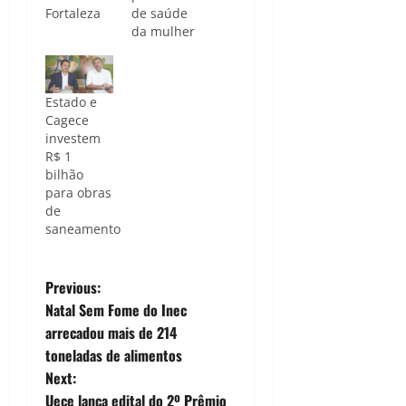
Fortaleza
de saúde
da mulher
Estado e
Cagece
investem
R$ 1
bilhão
para obras
de
saneamento
P
Previous:
Natal Sem Fome do Inec
o
arrecadou mais de 214
toneladas de alimentos
s
Next:
Uece lança edital do 2º Prêmio