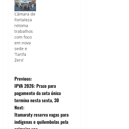
Câmara de
Fortaleza
retoma
trabalhos
com foco
em nova
sede e
‘Tarifa
Zero’
P
Previous:
IPVA 2026: Prazo para
o
pagamento da cota única
termina nesta sexta, 30
s
Next:
t
Itamaraty reserva vagas para
indígenas e quilombolas pela
primeira vez