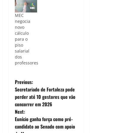
MEC
negocia
novo
cálculo
para o
piso
salarial
dos
professores
P
Previous:
Secretariado de Fortaleza pode
o
perder até 10 gestores que vão
concorrer em 2026
s
Next:
t
Eunício ganha força como pré-
candidato ao Senado com apoio